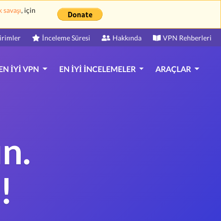
k savaşı
, için
irimler
İnceleme Süresi
Hakkında
VPN Rehberleri
EN İYI VPN
EN İYI İNCELEMELER
ARAÇLAR
n.
!