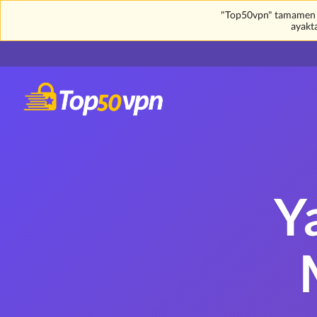
"Top50vpn" tamamen üc
ayakt
Y