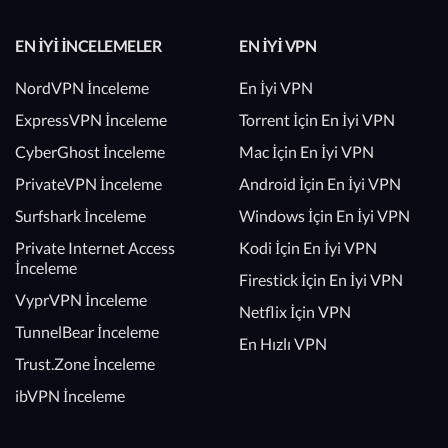
EN İYI İNCELEMELER
EN İYI VPN
NordVPN İnceleme
En İyi VPN
ExpressVPN İnceleme
Torrent İçin En İyi VPN
CyberGhost İnceleme
Mac İçin En İyi VPN
PrivateVPN İnceleme
Android İçin En İyi VPN
Surfshark İnceleme
Windows İçin En İyi VPN
Private Internet Access
Kodi İçin En İyi VPN
İnceleme
Firestick İçin En İyi VPN
VyprVPN İnceleme
Netflix İçin VPN
TunnelBear İnceleme
En Hızlı VPN
Trust.Zone İnceleme
ibVPN İnceleme