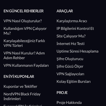
EN GÜNCEL REHBERLER
ARAÇLAR
VPN Nasıl Oluşturulur?
Karşılaştırma Aracı
Kullandığım VPN Çalışıyor
IP Bilgilerini Kontrol Et
Mu?
Site Çalışıyor Mu?
Karşılaşabileceğiniz Farklı
İnternet Hız Testi
VPN Türleri
Uptime Süresi Hesaplama
VPN Nasıl Kurulur? Adım
Adım Rehber
Şifre Oluşturucu
VPN Kullanmanın Faydaları
Şifre Gücü Ölçer
VPN Sağlayıcıları
EN İYI KUPONLAR
Kolay Eğitim Bursları
Kuponlar ve Teklifler
PROJE
NordVPN Black Friday
İndirimleri
Proje Hakkında