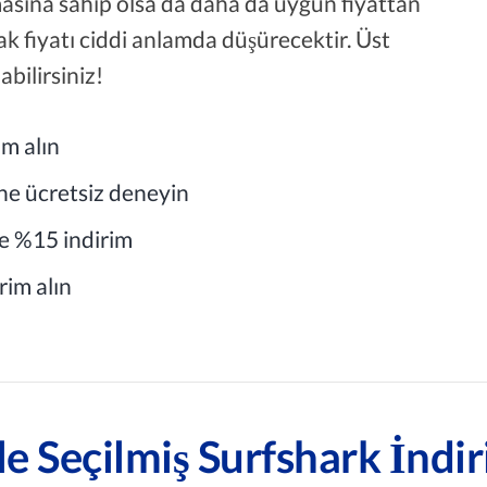
amasına sahip olsa da daha da uygun fiyattan
mak fiyatı ciddi anlamda düşürecektir. Üst
bilirsiniz!
im alın
ne ücretsiz deneyin
e %15 indirim
rim alın
e Seçilmiş Surfshark İndir