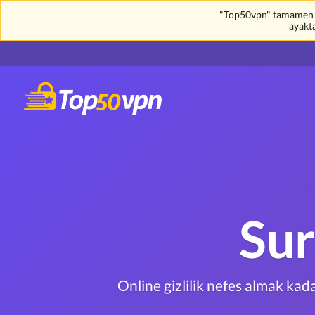
"Top50vpn" tamamen üc
ayakt
Sur
Online gizlilik nefes almak ka