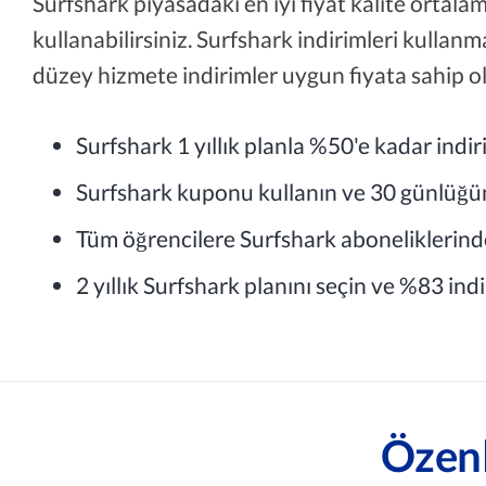
Surfshark piyasadaki en iyi fiyat kalite ortal
kullanabilirsiniz. Surfshark indirimleri kullan
düzey hizmete indirimler uygun fiyata sahip ola
Surfshark 1 yıllık planla %50'e kadar indir
Surfshark kuponu kullanın ve 30 günlüğü
Tüm öğrencilere Surfshark aboneliklerind
2 yıllık Surfshark planını seçin ve %83 indi
Özenl