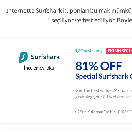
İnternette Surfshark kuponları bulmak mümkün a
seçiliyor ve test ediliyor. Böy
Onaylanmış
EKIBIN SEÇI
81% OFF
İncelemeyi oku
Special Surfshark 
Get the best-value 24-months
grabbing your 81% discount!
Son Kullanma Tarihi : 10/08/