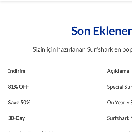
Son Eklenen
Sizin için hazırlanan Surfshark en pop
İndirim
Açıklama
81% OFF
Special Su
Save 50%
On Yearly 
30-Day
Surfshark