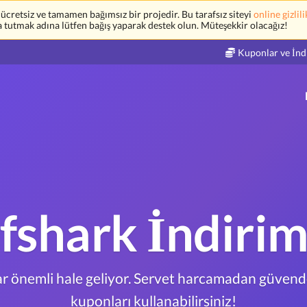
retsiz ve tamamen bağımsız bir projedir. Bu tarafsız siteyi
online gizlili
a tutmak adına lütfen bağış yaparak destek olun. Müteşekkir olacağız!
Kuponlar ve İnd
fshark İndirim
dar önemli hale geliyor. Servet harcamadan güvend
kuponları kullanabilirsiniz!