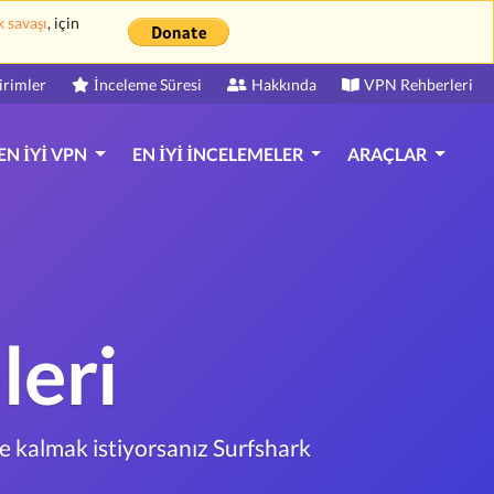
k savaşı
, için
irimler
İnceleme Süresi
Hakkında
VPN Rehberleri
EN İYI VPN
EN İYI İNCELEMELER
ARAÇLAR
leri
e kalmak istiyorsanız Surfshark