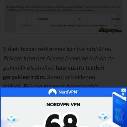
Şirketi bizzat test etmek için (
ve tabii ki bu
Private Internet Access incelemesi daha da
güvenilir olsun diye
)
bazı sızıntı testleri
gerçekleştirdim
. Sonuçlar beklenen
gibiydi;
Private Internet Access sahip
x
olduğunuz DNS ve IP'nizi sızdırmıyor.