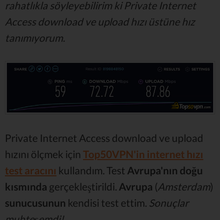
rahatlıkla söyleyebilirim ki Private Internet
Access download ve upload hızı üstüne hız
tanımıyorum.
Private Internet Access download ve upload
hızını ölçmek için
Top50VPN'in internet hızı
test aracını
kullandım. Test
Avrupa'nın doğu
kısmında
gerçekleştirildi.
Avrupa
(
Amsterdam
)
sunucusunun
kendisi test ettim.
Sonuçlar
muhteşemdi!