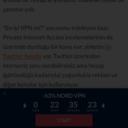
şansınız yok.
"En iyi VPN mi?" sorusunu irdeleyen bazı
Private Internet Access incelemelerinin de
üzerinde durduğu bir konu var; şirketin
bir
Twitter hesabı
var. Twitter üzerinden
isterseniz soru sorabilirsiniz ama hesap
(göründüğü kadarıyla) çoğunlukla reklam ve
diğer konular için kullanılıyor.
-63% NORD VPN
Fiyat
0
22
35
21
GÜN
SAAT
DAKİKA
SANİYE
En güvenli VPN hangisi diye ararken göz
START
önünde bulundurulması gereken konulardan