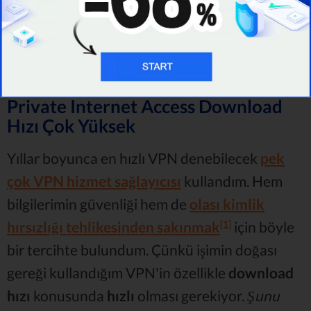
Private Internet Access Download
Hızı Çok Yüksek
Yıllar boyunca en hızlı VPN denebilecek
pek
çok VPN hizmet sağlayıcısı
kullandım. Hem
bilgilerimin güvenliği hem de
olası kimlik
[1]
hırsızlığı tehlikesinden sakınmak
için böyle
bir tercihte bulundum. Çünkü işimin doğası
gereği kullandığım VPN'in özellikle
download
hızı
konusunda
hızlı
olması gerekiyor.
Şunu