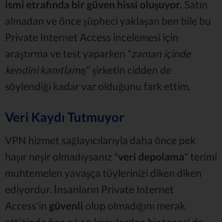
ismi etrafında bir güven hissi oluşuyor.
Satın
almadan ve önce şüpheci yaklaşan ben bile bu
Private Internet Access incelemesi için
araştırma ve test yaparken "
zaman içinde
kendini kanıtlamış
" şirketin cidden de
söylendiği kadar var olduğunu fark ettim.
Veri Kaydı Tutmuyor
VPN hizmet sağlayıcılarıyla daha önce pek
haşır neşir olmadıysanız "
veri depolama
" terimi
muhtemelen yavaşça tüylerinizi diken diken
ediyordur. İnsanların Private Internet
Access'in
güvenli
olup olmadığını merak
ettiğinde öne çıkan konulardan bir tanesi de