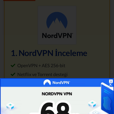
1. NordVPN İnceleme
OpenVPN + AES 256-bit
Netflix ve Torrent desteği
x
5000'den fazla sunucu
Skorumuz
9.8