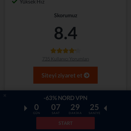
Yüksek Hız
Skorumuz
8.4
735 Kullanıcı Yorumları
Siteyi ziyaret et
-63% NORD VPN
0
07
29
23
GÜN
SAAT
DAKİKA
SANİYE
İyi Yönler:
Netflix ve Torrent kullanımını
destekliyor. Güvenliği çok güçlü.
START