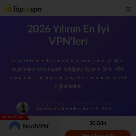
2026 Yılının En İyi
VPN'leri
En iyi VPN hizmetlerinden hangilerinin online gizliliğini
sağlamakta daha başarılı olduğunu öğrenin.
En iyi VPN
uygulamaları için güvenilir, gerçeklere dayanan ve ayrıntılı
bilgiler edinin.
Kimden Aaron S. - Güvenlik Uzmanı
Son Güncellenenler:
June 28, 2026
EN POPÜLER
30 Gün
Siteyi Ziyaret Et