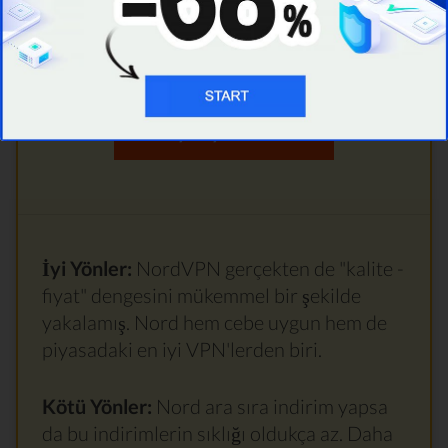
1367 Kullanıcı Yorumları
Siteyi ziyaret et
İyi Yönler:
NordVPN gerçekten de "kalite -
fiyat" dengesini mükemmel bir şekilde
yakalamış. Nord hem cebe uygun hem de
piyasadaki en iyi VPN'lerden biri.
Kötü Yönler:
Nord ara sıra indirim yapsa
da bu indirimlerin sıklığı oldukça az. Daha