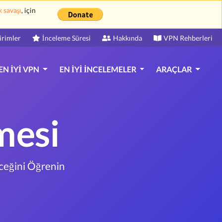
k savaşı
, için
irimler
İnceleme Süresi
Hakkında
VPN Rehberleri
EN İYI VPN
EN İYI İNCELEMELER
ARAÇLAR
mesi
eğini Öğrenin