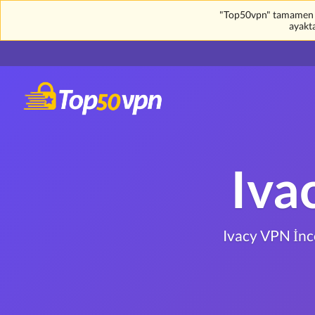
"Top50vpn" tamamen üc
ayakt
Iva
Ivacy VPN İn