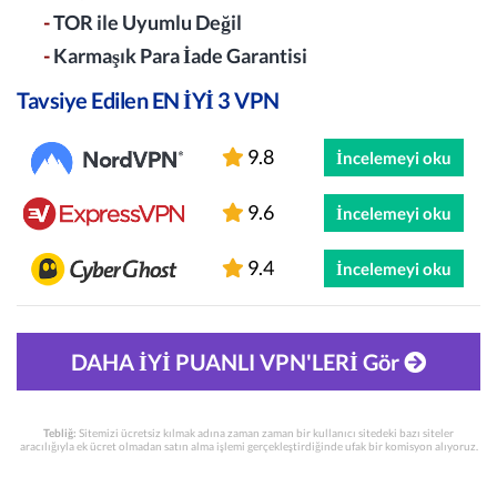
-
TOR ile Uyumlu Değil
-
Karmaşık Para İade Garantisi
Tavsiye Edilen EN İYİ 3 VPN
9.8
İncelemeyi oku
9.6
İncelemeyi oku
9.4
İncelemeyi oku
DAHA İYİ PUANLI VPN'LERİ Gör
Tebliğ:
Sitemizi ücretsiz kılmak adına zaman zaman bir kullanıcı sitedeki bazı siteler
aracılığıyla ek ücret olmadan satın alma işlemi gerçekleştirdiğinde ufak bir komisyon alıyoruz.