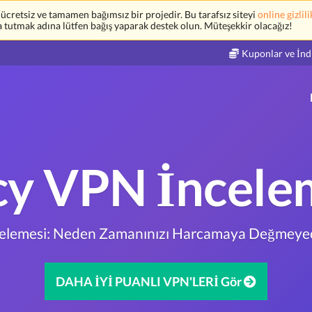
retsiz ve tamamen bağımsız bir projedir. Bu tarafsız siteyi
online gizlili
a tutmak adına lütfen bağış yaparak destek olun. Müteşekkir olacağız!
Kuponlar ve İnd
cy VPN İncele
celemesi: Neden Zamanınızı Harcamaya Değmeyec
DAHA İYİ PUANLI VPN'LERİ Gör