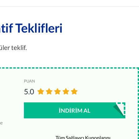
f Teklifleri
er teklif.
PUAN
5.0
İNDIRIM AL
he
Tüm Sağlayıcı Kuponlarını