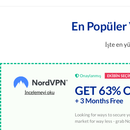
En Popüler 
İşte en y
Onaylanmış
EKIBIN SEÇI
GET 63% 
İncelemeyi oku
+ 3 Months Free
Looking for ways to secure yo
market for way less - grab 