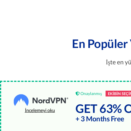
En Popüler 
İşte en y
Onaylanmış
EKIBIN SEÇI
GET 63% 
İncelemeyi oku
+ 3 Months Free