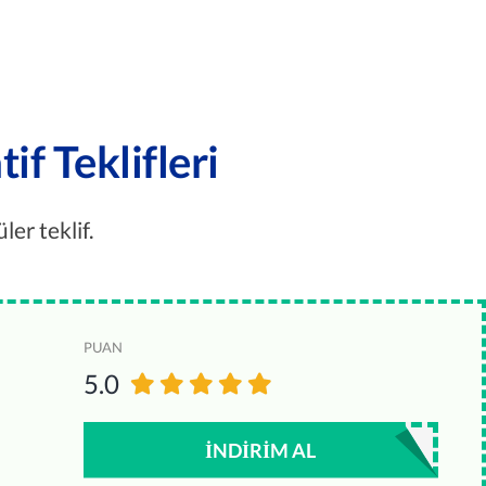
f Teklifleri
er teklif.
PUAN
5.0
İNDIRIM AL