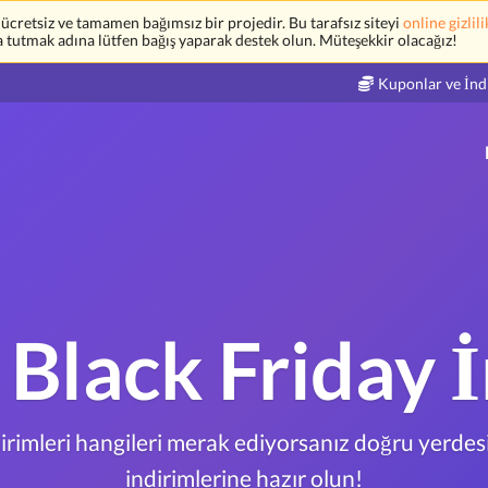
retsiz ve tamamen bağımsız bir projedir. Bu tarafsız siteyi
online gizlili
a tutmak adına lütfen bağış yaparak destek olun. Müteşekkir olacağız!
Kuponlar ve İnd
Black Friday İ
irimleri hangileri merak ediyorsanız doğru yerdes
indirimlerine hazır olun!