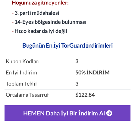
Hoşumuza gitmeyenler:
-
3. parti müdahalesi
-
14-Eyes bölgesinde bulunması
-
Hız o kadar da iyi değil
Bugünün En İyi TorGuard İndirimleri
Kupon Kodları
3
En İyi İndirim
‎50% İNDİRİM
Toplam Teklif
3
Ortalama Tasarruf
$122.84
HEMEN Daha İyi Bir İndirim Al