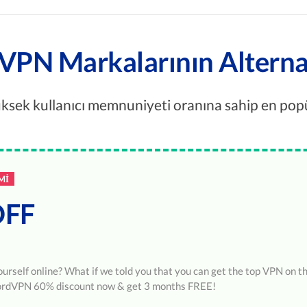
VPN Markalarının Alternati
üksek kullanıcı memnuniyeti oranına sahip en popül
MI
OFF
urself online? What if we told you that you can get the top VPN on t
NordVPN 60% discount now & get 3 months FREE!