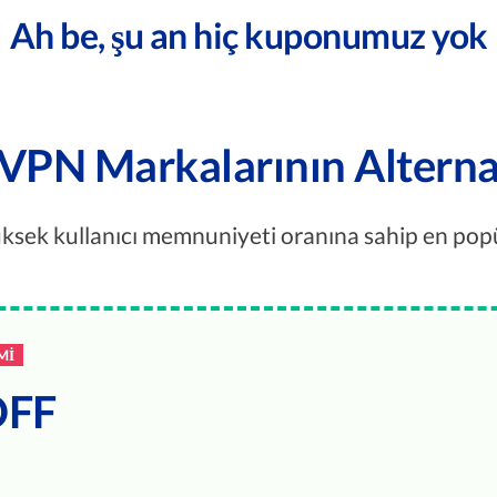
Ah be, şu an hiç kuponumuz yok
VPN Markalarının Alternati
üksek kullanıcı memnuniyeti oranına sahip en popül
MI
OFF