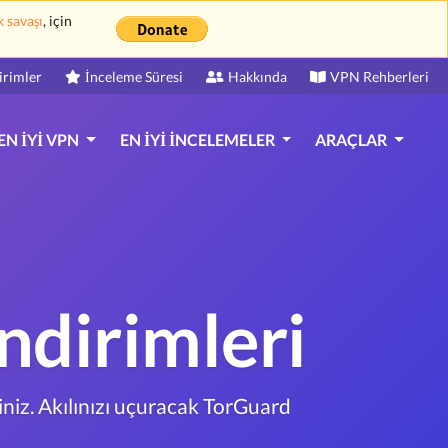
k savaşı
, için
irimler
İnceleme Süresi
Hakkında
VPN Rehberleri
EN İYI VPN
EN İYI İNCELEMELER
ARAÇLAR
ndirimleri
iniz. Akılınızı uçuracak TorGuard