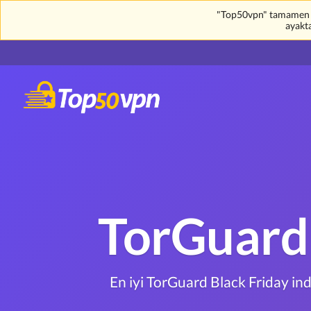
"Top50vpn" tamamen üc
ayakt
TorGuard 
En iyi TorGuard Black Friday ind